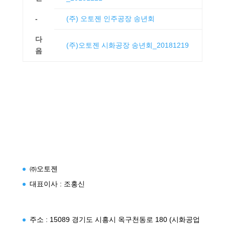
-
(주) 오토젠 인주공장 송년회
다
(주)오토젠 시화공장 송년회_20181219
음
㈜오토젠
대표이사 : 조홍신
주소 : 15089 경기도 시흥시 옥구천동로 180 (시화공업